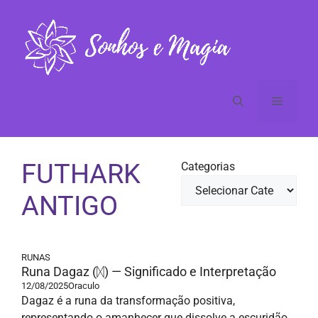
Pular
para
o
conteúdo
Menu
FUTHARK
Categorias
ANTIGO
RUNAS
Runa Dagaz (ᛞ) — Significado e Interpretação
12/08/2025
Oraculo
Dagaz é a runa da transformação positiva,
representando o amanhecer que dissolve a escuridão.