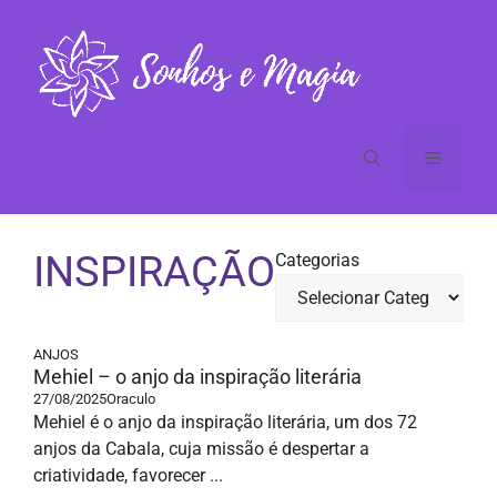
Pular
para
o
conteúdo
Menu
INSPIRAÇÃO
Categorias
ANJOS
Mehiel – o anjo da inspiração literária
27/08/2025
Oraculo
Mehiel é o anjo da inspiração literária, um dos 72
anjos da Cabala, cuja missão é despertar a
criatividade, favorecer ...