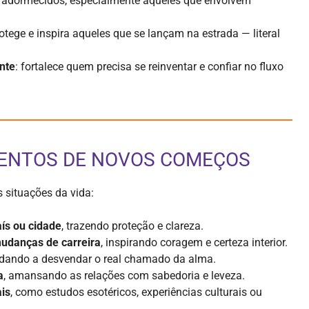
os adormecidos, especialmente aqueles que envolvem
rotege e inspira aqueles que se lançam na estrada — literal
nte
: fortalece quem precisa se reinventar e confiar no fluxo
MENTOS DE NOVOS COMEÇOS
 situações da vida:
ís ou cidade
, trazendo proteção e clareza.
mudanças de carreira
, inspirando coragem e certeza interior.
udando a desvendar o real chamado da alma.
a
, amansando as relações com sabedoria e leveza.
ais
, como estudos esotéricos, experiências culturais ou