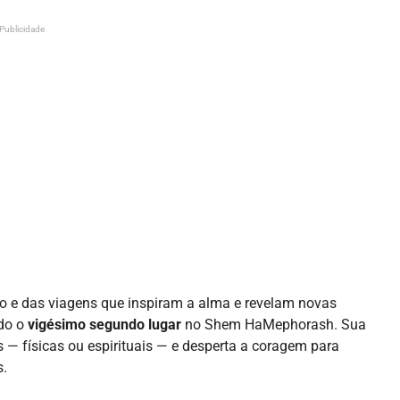
Publicidade
io e das viagens que inspiram a alma e revelam novas
do o
vigésimo segundo lugar
no Shem HaMephorash. Sua
— físicas ou espirituais — e desperta a coragem para
s.