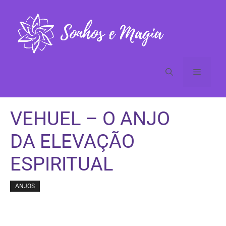
Pular
para
o
conteúdo
Menu
VEHUEL – O ANJO
DA ELEVAÇÃO
ESPIRITUAL
ANJOS