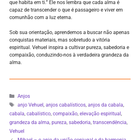
que habita em ti.” Ele nos lembra que cada alma é
capaz de transcender o que é passageiro e viver em
comunhão com a luz eterna.
Sob sua orientação, aprendemos a buscar não apenas
conquistas materiais, mas sobretudo a vitória
espiritual. Vehuel inspira a cultivar pureza, sabedoria e
compaixão, conduzindo-nos à verdadeira grandeza da
alma.
Categorias
Anjos
Tags
anjo Vehuel
,
anjos cabalísticos
,
anjos da cabala
,
cabala
,
cabalístico
,
compaixão
,
elevação espiritual
,
grandeza da alma
,
pureza
,
sabedoria
,
transcendência
,
Vehuel
Mihael – o anjo da união conjugal e da harmonia