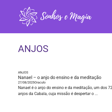
Pular
para
o
conteúdo
ANJOS
ANJOS
Nanael – o anjo do ensino e da meditação
27/08/2025
Oraculo
Nanael é o anjo do ensino e da meditação, um dos 7
anjos da Cabala, cuja missão é despertar o ...