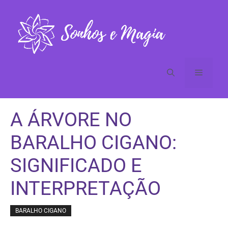
Pular
para
o
conteúdo
Menu
A ÁRVORE NO
BARALHO CIGANO:
SIGNIFICADO E
INTERPRETAÇÃO
BARALHO CIGANO