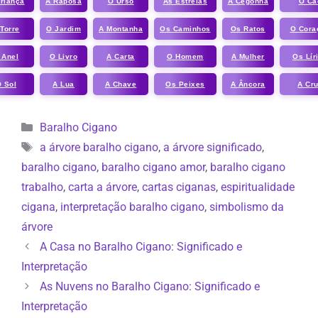
riança
A Raposa
O Urso
As Estrelas
A Cegonha
O Câ
Torre
O Jardim
A Montanha
Os Caminhos
Os Ratos
O Cora
 Anel
O Livro
A Carta
O Homem
A Mulher
Os Lír
 Sol
A Lua
A Chave
Os Peixes
A Âncora
A Cr
Categorias
Baralho Cigano
Tags
a árvore baralho cigano
,
a árvore significado
,
baralho cigano
,
baralho cigano amor
,
baralho cigano
trabalho
,
carta a árvore
,
cartas ciganas
,
espiritualidade
cigana
,
interpretação baralho cigano
,
simbolismo da
árvore
A Casa no Baralho Cigano: Significado e
Interpretação
As Nuvens no Baralho Cigano: Significado e
Interpretação