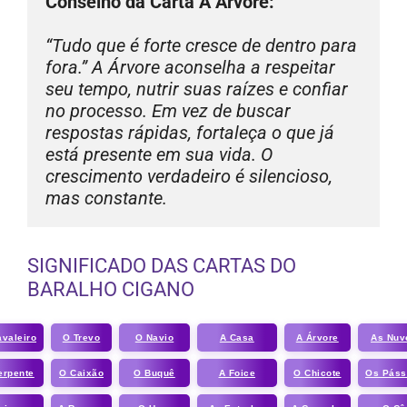
Conselho da Carta A Árvore:
“Tudo que é forte cresce de dentro para 
fora.” A Árvore aconselha a respeitar 
seu tempo, nutrir suas raízes e confiar 
no processo. Em vez de buscar 
respostas rápidas, fortaleça o que já 
está presente em sua vida. O 
crescimento verdadeiro é silencioso, 
mas constante.
SIGNIFICADO DAS CARTAS DO
BARALHO CIGANO
valeiro
O Trevo
O Navio
A Casa
A Árvore
As Nuv
erpente
O Caixão
O Buquê
A Foice
O Chicote
Os Páss