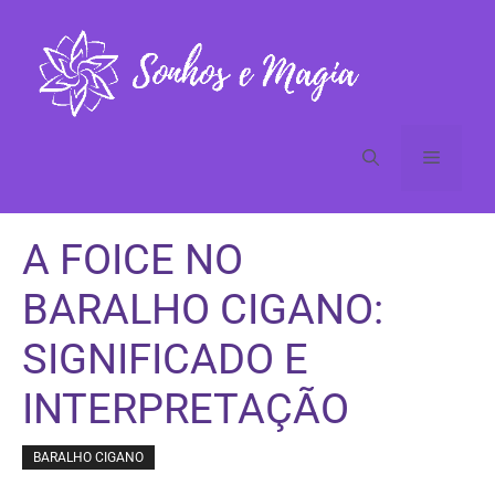
Pular
para
o
conteúdo
Menu
A FOICE NO
BARALHO CIGANO:
SIGNIFICADO E
INTERPRETAÇÃO
BARALHO CIGANO