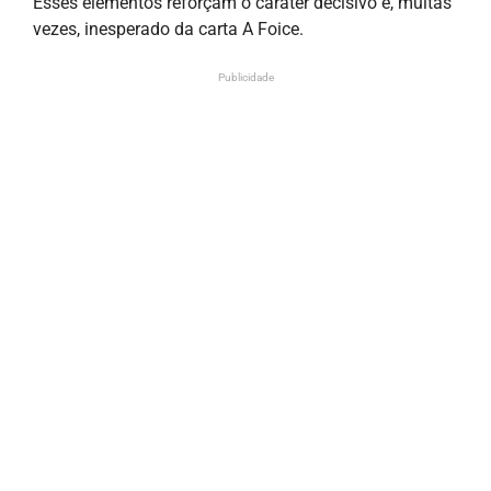
Esses elementos reforçam o caráter decisivo e, muitas
vezes, inesperado da carta A Foice.
Publicidade