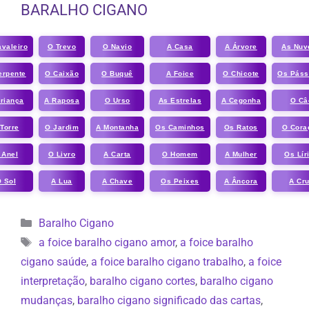
BARALHO CIGANO
valeiro
O Trevo
O Navio
A Casa
A Árvore
As Nuv
erpente
O Caixão
O Buquê
A Foice
O Chicote
Os Páss
riança
A Raposa
O Urso
As Estrelas
A Cegonha
O Câ
Torre
O Jardim
A Montanha
Os Caminhos
Os Ratos
O Cora
 Anel
O Livro
A Carta
O Homem
A Mulher
Os Lír
 Sol
A Lua
A Chave
Os Peixes
A Âncora
A Cr
Categorias
Baralho Cigano
Tags
a foice baralho cigano amor
,
a foice baralho
cigano saúde
,
a foice baralho cigano trabalho
,
a foice
interpretação
,
baralho cigano cortes
,
baralho cigano
mudanças
,
baralho cigano significado das cartas
,