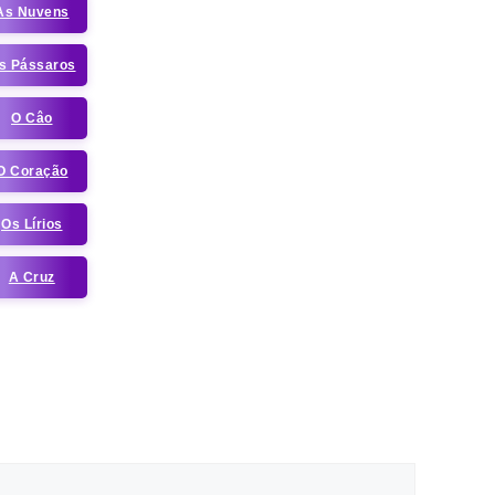
As Nuvens
s Pássaros
O Câo
O Coração
Os Lírios
A Cruz