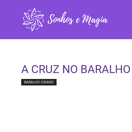
Pular
para
o
conteúdo
A CRUZ NO BARALHO 
BARALHO CIGANO