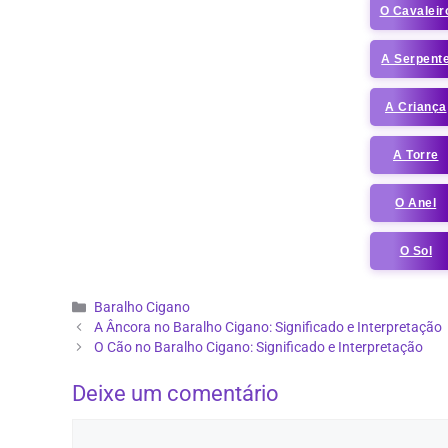
O Cavaleir
A Serpent
A Criança
A Torre
O Anel
O Sol
Categorias
Baralho Cigano
A Âncora no Baralho Cigano: Significado e Interpretação
O Cão no Baralho Cigano: Significado e Interpretação
Deixe um comentário
Comentário