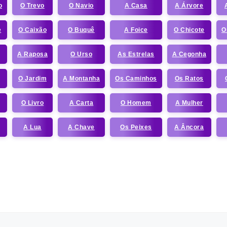
o
O Trevo
O Navio
A Casa
A Árvore
e
O Caixão
O Buquê
A Foice
O Chicote
O
A Raposa
O Urso
As Estrelas
A Cegonha
O Jardim
A Montanha
Os Caminhos
Os Ratos
O Livro
A Carta
O Homem
A Mulher
A Lua
A Chave
Os Peixes
A Âncora